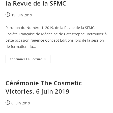
la Revue de la SFMC
Publication
19 juin 2019
publiée :
Parution du Numéro 1, 2019, de la Revue de la SFMC,
Société Française de Médecine de Catastrophe. Retrouvez à
cette occasion l’agence Concept Editions lors de la session
de formation du…
Parution
Continuer La Lecture
Du
Numéro
1,
2019,
De
La
Cérémonie The Cosmetic
Revue
De
Victories. 6 juin 2019
La
SFMC
Publication
6 juin 2019
publiée :