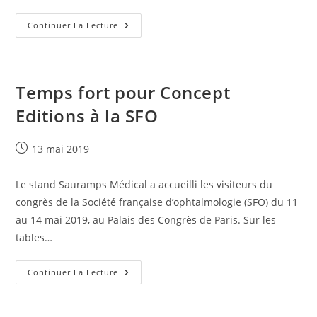
Congrès
Continuer La Lecture
SFMU
Du
5
Au
7
Juin
Temps fort pour Concept
2019
Editions à la SFO
Publication
13 mai 2019
publiée :
Le stand Sauramps Médical a accueilli les visiteurs du
congrès de la Société française d’ophtalmologie (SFO) du 11
au 14 mai 2019, au Palais des Congrès de Paris. Sur les
tables…
Temps
Continuer La Lecture
Fort
Pour
Concept
Editions