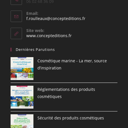
06 02 68 36 09
Email:
S’ouvre
f.roulleaux@concepteditions.fr
dans
votre
Site web:
application
www.concepteditions.fr
Dernières Parutions
Cosmétique marine - La mer, source
d’inspiration
Réglementations des produits
cosmétiques
Sécurité des produits cosmétiques