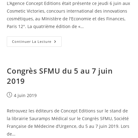
L’Agence Concept Editions était présente ce jeudi 6 juin aux
Cosmetic Victories, concours international des innovations
cosmétiques, au MInistère de l'Economie et des Finances,
Paris 12°. La quatrième édition de «…
Cérémonie
Continuer La Lecture
The
Cosmetic
Victories.
6
Juin
2019
Congrès SFMU du 5 au 7 juin
2019
Publication
4 juin 2019
publiée :
Retrouvez les éditeurs de Concept Editions sur le stand de
la librairie Sauramps Médical sur le Congrès SFMU, Société
Française de Médecine d’Urgence, du 5 au 7 juin 2019. Lors
de…