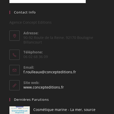
Contact Info
Agence Concept Editions
Adresse:
90-92 Route de la Reine. 92170 Boulogne
Billancourt
Téléphone:
06 02 68 36 09
Email:
f.roulleaux@concepteditions.fr
Site web:
www.concepteditions.fr
Dernières Parutions
Cosmétique marine - La mer, source