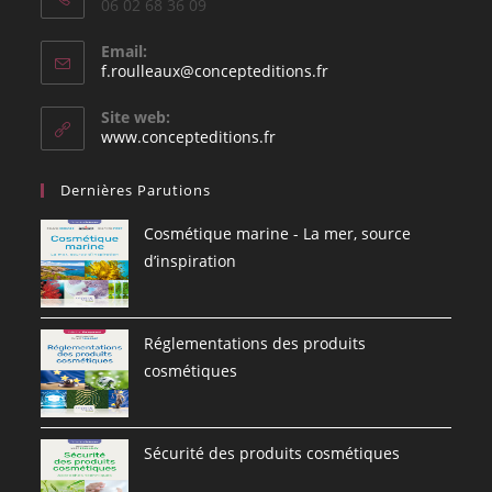
06 02 68 36 09
Email:
S’ouvre
f.roulleaux@concepteditions.fr
dans
votre
Site web:
application
www.concepteditions.fr
Dernières Parutions
Cosmétique marine - La mer, source
d’inspiration
Réglementations des produits
cosmétiques
Sécurité des produits cosmétiques