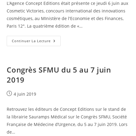
L’Agence Concept Editions était présente ce jeudi 6 juin aux
Cosmetic Victories, concours international des innovations
cosmétiques, au MInistère de l'Economie et des Finances,
Paris 12°. La quatrième édition de «…
Cérémonie
Continuer La Lecture
The
Cosmetic
Victories.
6
Juin
2019
Congrès SFMU du 5 au 7 juin
2019
Publication
4 juin 2019
publiée :
Retrouvez les éditeurs de Concept Editions sur le stand de
la librairie Sauramps Médical sur le Congrès SFMU, Société
Française de Médecine d’Urgence, du 5 au 7 juin 2019. Lors
de…