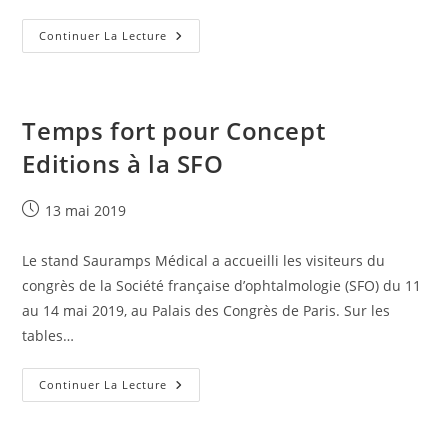
Congrès
Continuer La Lecture
SFMU
Du
5
Au
7
Juin
Temps fort pour Concept
2019
Editions à la SFO
Publication
13 mai 2019
publiée :
Le stand Sauramps Médical a accueilli les visiteurs du
congrès de la Société française d’ophtalmologie (SFO) du 11
au 14 mai 2019, au Palais des Congrès de Paris. Sur les
tables…
Temps
Continuer La Lecture
Fort
Pour
Concept
Editions