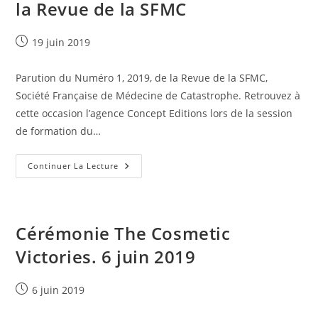
la Revue de la SFMC
Publication
19 juin 2019
publiée :
Parution du Numéro 1, 2019, de la Revue de la SFMC,
Société Française de Médecine de Catastrophe. Retrouvez à
cette occasion l’agence Concept Editions lors de la session
de formation du…
Parution
Continuer La Lecture
Du
Numéro
1,
2019,
De
La
Cérémonie The Cosmetic
Revue
De
Victories. 6 juin 2019
La
SFMC
Publication
6 juin 2019
publiée :