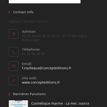
Contact Info
Agence Concept Editions
Adresse:
90-92 Route de la Reine. 92170 Boulogne
Billancourt
Téléphone:
06 02 68 36 09
Email:
S’ouvre
f.roulleaux@concepteditions.fr
dans
votre
Site web:
application
www.concepteditions.fr
Dernières Parutions
Cosmétique marine - La mer, source