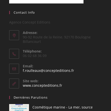
Contact Info
Agence Concept Editions
Adresse:
90-92 Route de la Reine. 92170 Boulogne
Billancourt
Téléphone:
06 02 68 36 09
Email:
S’ouvre
f.roulleaux@concepteditions.fr
dans
votre
Site web:
application
www.concepteditions.fr
Dernières Parutions
Cosmétique marine - La mer, source