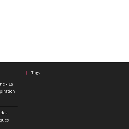
Tags
ne - La
piration
 des
iques