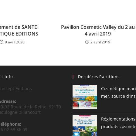
ement de SANTE
Pavillon Cosmetic Valley du 2 au
TIQUE EDITIONS
4 avril 2019
9 avril 2020
2 avril 2019
t Info
Dernières Parutions
oncept Editions
Cosmétique mari
mer, source d’ins
Adresse:
90-92 Route de la Reine. 92170
Boulogne Billancourt
Réglementations
Téléphone:
produits cosmét
06 02 68 36 09