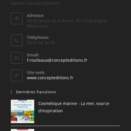
Agence Concept Editions
Adresse:
90-92 Route de la Reine. 92170 Boulogne
Billancourt
Téléphone:
06 02 68 36 09
Email:
S’ouvre
f.roulleaux@concepteditions.fr
dans
votre
Site web:
application
www.concepteditions.fr
Dernières Parutions
Cosmétique marine - La mer, source
d’inspiration